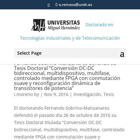
o.reinoso@umh.es
Doctorado en
Tecnologías Industriales y de Telecomunicación
Select Page
Fernando Sobrino-Manzanares defiende su
Tesis Doctoral “Conversión DC-DC
bidireccional, multidispositivo, multifase,
controlado mediante FPGA con conmutación
suave y reconfiguración dinámica de
transistores de potencia”
i.moreno
by
|
Nov 9, 2016
|
Investigación
,
Tesis
El doctorando Fernando Sobrino-Manzanares
defendió el pasado día 26 de octubre de 2016 su
Tesis Doctoral titulada “Conversión DC-DC
bidireccional, multidispositivo, multifase, controlado
mediante FPGA con conmutación suave y