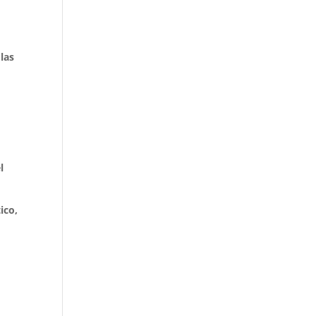
las
l
ico,