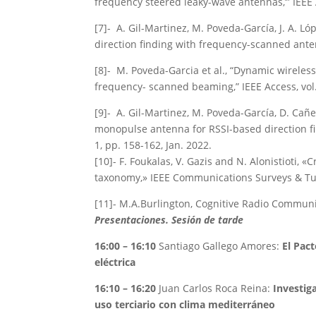
frequency steered leaky-wave antennas,’” IEEE A
[7]- A. Gil-Martinez, M. Poveda-García, J. A. Ló
direction finding with frequency-scanned ante
[8]- M. Poveda-Garcia et al., “Dynamic wireles
frequency- scanned beaming,” IEEE Access, vol.
[9]- A. Gil-Martinez, M. Poveda-García, D. Ca
monopulse antenna for RSSI-based direction find
1, pp. 158-162, Jan. 2022.
[10]- F. Foukalas, V. Gazis and N. Alonistioti,
taxonomy,» IEEE Communications Surveys & Tutori
[11]- M.A.Burlington, Cognitive Radio Communi
Presentaciones. Sesión de tarde
16:00 – 16:10
Santiago Gallego Amores:
El Pac
eléctrica
16:10 – 16:20
Juan Carlos Roca Reina:
Investiga
uso terciario con clima mediterráneo