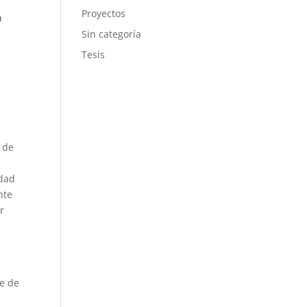
Proyectos
a
Sin categoría
Tesis
s de
idad
nte
r
te de