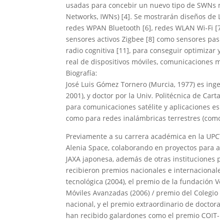
usadas para concebir un nuevo tipo de SWNs m
Networks, IWNs) [4]. Se mostrarán diseños de 
redes WPAN Bluetooth [6], redes WLAN Wi-Fi [7
sensores activos Zigbee [8] como sensores pasiv
radio cognitiva [11], para conseguir optimiza
real de dispositivos móviles, comunicaciones m
Biografía:
José Luis Gómez Tornero (Murcia, 1977) es inge
2001), y doctor por la Univ. Politécnica de Ca
para comunicaciones satélite y aplicaciones es
como para redes inalámbricas terrestres (como 
Previamente a su carrera académica en la UPCT
Alenia Space, colaborando en proyectos para 
JAXA japonesa, además de otras instituciones pr
recibieron premios nacionales e internacional
tecnológica (2004), el premio de la fundación 
Móviles Avanzadas (2006) / premio del Colegio 
nacional, y el premio extraordinario de doctora
han recibido galardones como el premio COIT-H