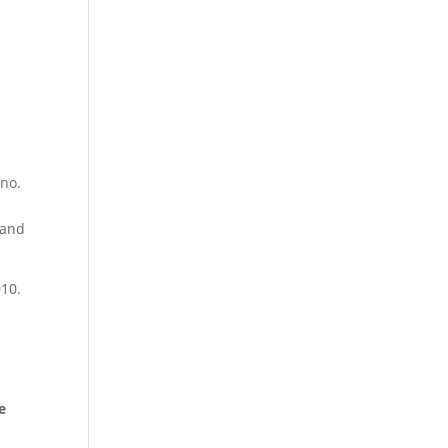
 no.
 and
010.
e