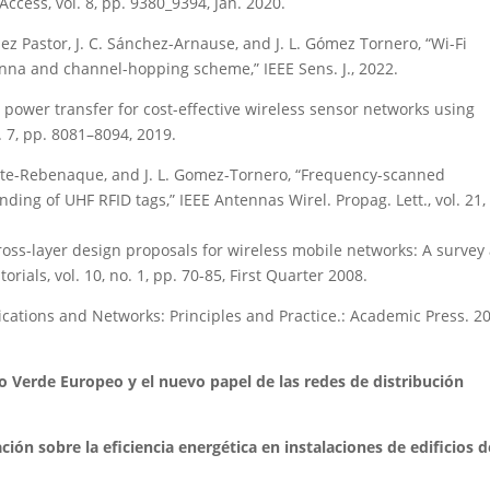
ccess, vol. 8, pp. 9380_9394, Jan. 2020.
pez Pastor, J. C. Sánchez-Arnause, and J. L. Gómez Tornero, “Wi-Fi
nna and channel-hopping scheme,” IEEE Sens. J., 2022.
s power transfer for cost-effective wireless sensor networks using
 7, pp. 8081–8094, 2019.
ñete-Rebenaque, and J. L. Gomez-Tornero, “Frequency-scanned
ing of UHF RFID tags,” IEEE Antennas Wirel. Propag. Lett., vol. 21,
 «Cross-layer design proposals for wireless mobile networks: A survey
als, vol. 10, no. 1, pp. 70-85, First Quarter 2008.
cations and Networks: Principles and Practice.: Academic Press. 2
to Verde Europeo y el nuevo papel de las redes de distribución
ción sobre la eficiencia energética en instalaciones de edificios d