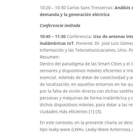
10:20 – 10:30 Carlos Sans Tresserras:
Análisis 
demanda y la generación eléctrica
Conferencia invitada
10:45 – 11:30
Conferencia:
Uso de antenas inte
inalámbricas IoT
. Ponente: Dr. José Luis Góme
Información y las Telecomunicaciones, Univ. P
Resumen:
Dentro del paradigma de las Smart Cities y el I
sensores y dispositivos móviles eficientes e i
esencial. Además de dotar de conectividad y 
de localización, en aquellos entornos en los 
por la falta de visión directa con dichos saté
personas y máquinas de forma inalámbrica y co
dichos dispositivos móviles, para dotar a las r
ciudades más eficientes [1]-[3].
En este contexto, en la presente charla se des
tipo leaky-wave (LWAs, Leaky-Wave Antennas), 