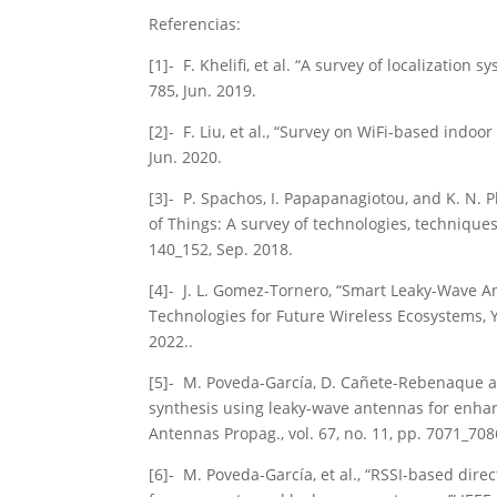
Referencias:
[1]- F. Khelifi, et al. “A survey of localization 
785, Jun. 2019.
[2]- F. Liu, et al., “Survey on WiFi-based indoo
Jun. 2020.
[3]- P. Spachos, I. Papapanagiotou, and K. N. Pl
of Things: A survey of technologies, techniques
140_152, Sep. 2018.
[4]- J. L. Gomez-Tornero, “Smart Leaky-Wave A
Technologies for Future Wireless Ecosystems, Y.
2022..
[5]- M. Poveda-García, D. Cañete-Rebenaque 
synthesis using leaky-wave antennas for enhan
Antennas Propag., vol. 67, no. 11, pp. 7071_708
[6]- M. Poveda-García, et al., “RSSI-based dire