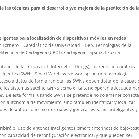
de las técnicas para el desarrollo y/o mejora de la predicción de l
ligentes para localización de dispositivos móviles en redes
z Tornero – Catedrático de Universidad – Dep. Tecnologías de la
olitécnica de Cartagena (UPCT), Cartagena, España, España
ntenet de las Cosas (IoT, Internet of Things), las redes inalámbrica
nteligentes (SWNs, Smart Wireless Networks) son una tecnología
acceso a datos de forma remota, las SWNs deben dotar de la capac
que los sistemas satélite GNNS como el GPS, no operan adecuadame
lites. De esta forma, usando SWNs se pretende no solamente conecta
n autonomía de movimiento, sino también identificar y localizar
edes de aplicaciones contextuales y generar espacios inteligentes y
cribirá el uso de antenas inteligentes (smart antennas) de bajo-cos
con capacidad de reconfiguración electrónica, y que pueden ser