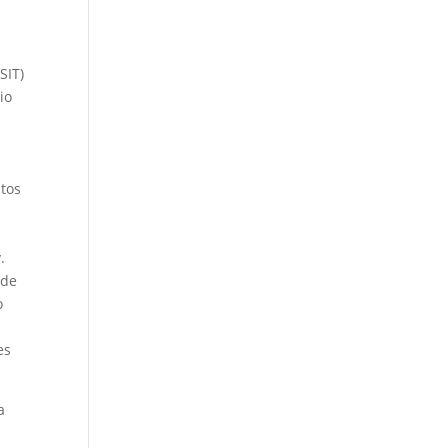
SIT)
io
itos
.
 de
o
es
a