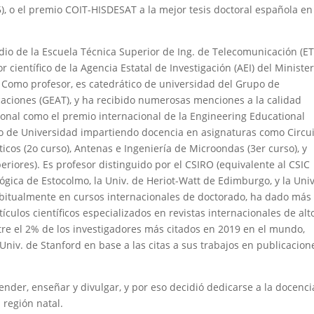
), o el premio COIT-HISDESAT a la mejor tesis doctoral española en
udio de la Escuela Técnica Superior de Ing. de Telecomunicación (ET
 científico de la Agencia Estatal de Investigación (AEI) del Minister
. Como profesor, es catedrático de universidad del Grupo de
aciones (GEAT), y ha recibido numerosas menciones a la calidad
ional como el premio internacional de la Engineering Educational
co de Universidad impartiendo docencia en asignaturas como Circu
icos (2o curso), Antenas e Ingeniería de Microondas (3er curso), y
eriores). Es profesor distinguido por el CSIRO (equivalente al CSIC
ógica de Estocolmo, la Univ. de Heriot-Watt de Edimburgo, y la Univ
habitualmente en cursos internacionales de doctorado, ha dado más
ículos científicos especializados en revistas internacionales de alt
tre el 2% de los investigadores más citados en 2019 en el mundo,
 Univ. de Stanford en base a las citas a sus trabajos en publicacion
ender, enseñar y divulgar, y por eso decidió dedicarse a la docenci
 región natal.