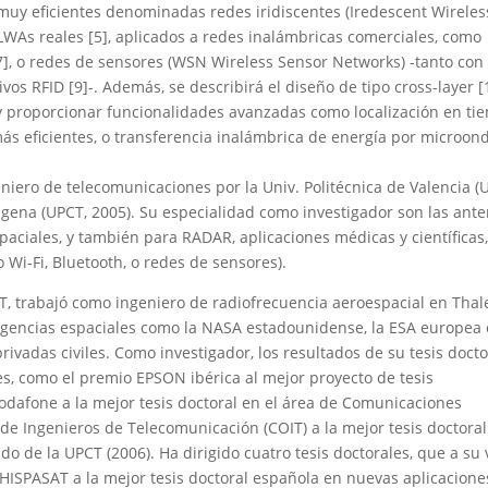
uy eficientes denominadas redes iridiscentes (Iredescent Wireles
LWAs reales [5], aplicados a redes inalámbricas comerciales, como
], o redes de sensores (WSN Wireless Sensor Networks) -tanto con
os RFID [9]-. Además, se describirá el diseño de tipo cross-layer [
r y proporcionar funcionalidades avanzadas como localización en ti
ás eficientes, o transferencia inalámbrica de energía por microon
niero de telecomunicaciones por la Univ. Politécnica de Valencia (
rtagena (UPCT, 2005). Su especialidad como investigador son las ant
paciales, y también para RADAR, aplicaciones médicas y científicas,
Wi-Fi, Bluetooth, o redes de sensores).
, trabajó como ingeniero de radiofrecuencia aeroespacial en Thal
agencias espaciales como la NASA estadounidense, la ESA europea 
ivadas civiles. Como investigador, los resultados de su tesis docto
es, como el premio EPSON ibérica al mejor proyecto de tesis
Vodafone a la mejor tesis doctoral en el área de Comunicaciones
de Ingenieros de Telecomunicación (COIT) a la mejor tesis doctoral
do de la UPCT (2006). Ha dirigido cuatro tesis doctorales, que a su 
ISPASAT a la mejor tesis doctoral española en nuevas aplicacione