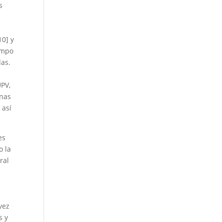
s
10] y
empo
das.
UPV,
enas
 así
es
o la
ral
vez
s y