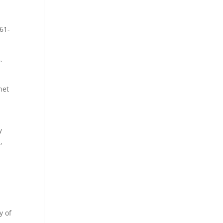
761-
,
net
y
,
y of