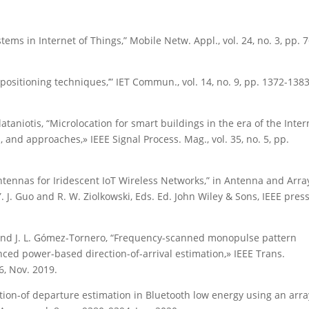
systems in Internet of Things,” Mobile Netw. Appl., vol. 24, no. 3, pp. 
r positioning techniques,’” IET Commun., vol. 14, no. 9, pp. 1372-1383
ataniotis, “Microlocation for smart buildings in the era of the Inter
, and approaches,» IEEE Signal Process. Mag., vol. 35, no. 5, pp.
ntennas for Iridescent IoT Wireless Networks,” in Antenna and Arra
 J. Guo and R. W. Ziolkowski, Eds. Ed. John Wiley & Sons, IEEE press
and J. L. Gómez-Tornero, “Frequency-scanned monopulse pattern
ced power-based direction-of-arrival estimation,» IEEE Trans.
6, Nov. 2019.
ction-of departure estimation in Bluetooth low energy using an arra