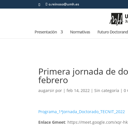
o.reinoso@umh.es
Presentación
Normativas
Futuro Doctoran
Primera jornada de do
febrero
augarsir
por
|
feb 14, 2022
|
Sin categoría
|
0
Programa_1ªJornada_Doctorado_TECNIT_2022
Enlace Gmeet
: https://meet.google.com/xqr-hk